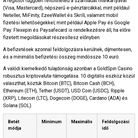
A régiótól függően feltöltheted a számládat hitelkártyával
(Visa, Mastercard), népszerű e-pénztárcákkal, mint például
Neteller, MiFinity, EzeeWallet és Skrill, valamint mobil
fizetési lehetőségekkel, mint például Apple Pay és Google
Pay. Flexepin és Paysafecard is rendelkezésre áll, ha előre
fizetett megoldásokat részesítesz előnyben.
A befizetések azonnal feldolgozásra kerülnek, díjmentesen,
és a minimális befizetési összeg mindössze 10 euró.
A valódi kiemelkedő tulajdonság azonban a GoldSpin Casino
robusztus kriptovaluta-támogatása. 10 digitális eszköz közül
választhat, köztük Bitcoin (BTC), Bitcoin Cash (BCH),
Ethereum (ETH), Tether (USDT), USD Coin (USDC), Ripple
(XRP), Litecoin (LTC), Dogecoin (DOGE), Cardano (ADA) és
Solana (SOL).
Betét
Minimum
Maximális
Feldolgozási
módja
idő