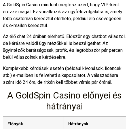
A GoldSpin Casino mindent megtesz azért, hogy VIP-ként
érezze magát. Ez vonatkozik az ügyfélszolgálatra is, amely
több csatornán keresztül elérhető, például élő csevegésen
és e-mailen keresztül.
Az élő chat 24 órában elérhető. Először egy chatbot válaszol,
de kérésre valódi ügyintézőkkel is beszélgethet. Az
ügyintézők barátságosak, profik, és legtöbbször pár percen
belül válaszolnak a kérdésekre.
Komplexebb kérdések esetén (például kivonások, licencek
stb.) e-mailben is felveheti a kapcsolatot. A válaszadásra
szánt idő 24 óra, de ritkán kell többet várnia pár óránál.
A GoldSpin Casino előnyei és
hátrányai
Előnyök
Hátrányok