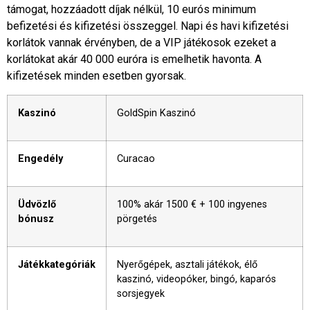
támogat, hozzáadott díjak nélkül, 10 eurós minimum
befizetési és kifizetési összeggel. Napi és havi kifizetési
korlátok vannak érvényben, de a VIP játékosok ezeket a
korlátokat akár 40 000 euróra is emelhetik havonta. A
kifizetések minden esetben gyorsak.
Kaszinó
GoldSpin Kaszinó
Engedély
Curacao
Üdvözlő
100% akár 1500 € + 100 ingyenes
bónusz
pörgetés
Játékkategóriák
Nyerőgépek, asztali játékok, élő
kaszinó, videopóker, bingó, kaparós
sorsjegyek