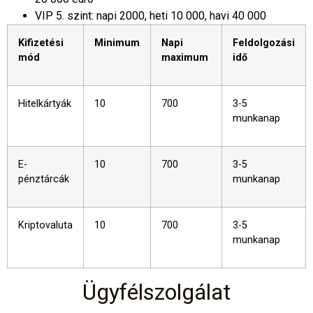
VIP 5. szint: napi 2000, heti 10 000, havi 40 000
Kifizetési
Minimum
Napi
Feldolgozási
mód
maximum
idő
Hitelkártyák
10
700
3-5
munkanap
E-
10
700
3-5
pénztárcák
munkanap
Kriptovaluta
10
700
3-5
munkanap
Ügyfélszolgálat