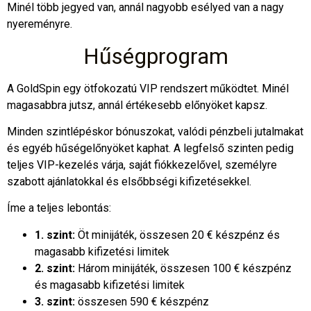
Minél több jegyed van, annál nagyobb esélyed van a nagy
nyereményre.
Hűségprogram
A GoldSpin egy ötfokozatú VIP rendszert működtet. Minél
magasabbra jutsz, annál értékesebb előnyöket kapsz.
Minden szintlépéskor bónuszokat, valódi pénzbeli jutalmakat
és egyéb hűségelőnyöket kaphat. A legfelső szinten pedig
teljes VIP-kezelés várja, saját fiókkezelővel, személyre
szabott ajánlatokkal és elsőbbségi kifizetésekkel.
Íme a teljes lebontás:
1. szint:
Öt minijáték, összesen 20 € készpénz és
magasabb kifizetési limitek
2. szint:
Három minijáték, összesen 100 € készpénz
és magasabb kifizetési limitek
3. szint:
összesen 590 € készpénz