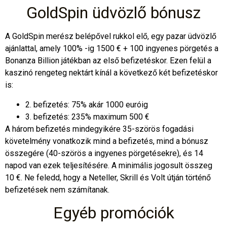
GoldSpin üdvözlő bónusz
A GoldSpin merész belépővel rukkol elő, egy pazar üdvözlő
ajánlattal, amely 100% -ig 1500 € + 100 ingyenes pörgetés a
Bonanza Billion játékban az első befizetéskor. Ezen felül a
kaszinó rengeteg nektárt kínál a következő két befizetéskor
is:
2. befizetés: 75% akár 1000 euróig
3. befizetés: 235% maximum 500 €
A három befizetés mindegyikére 35-szörös fogadási
követelmény vonatkozik mind a befizetés, mind a bónusz
összegére (40-szörös a ingyenes pörgetésekre), és 14
napod van ezek teljesítésére. A minimális jogosult összeg
10 €. Ne feledd, hogy a Neteller, Skrill és Volt útján történő
befizetések nem számítanak.
Egyéb promóciók