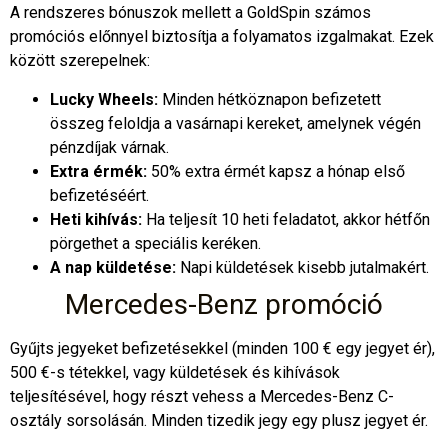
A rendszeres bónuszok mellett a GoldSpin számos
promóciós előnnyel biztosítja a folyamatos izgalmakat. Ezek
között szerepelnek:
Lucky Wheels:
Minden hétköznapon befizetett
összeg feloldja a vasárnapi kereket, amelynek végén
pénzdíjak várnak.
Extra érmék:
50% extra érmét kapsz a hónap első
befizetéséért.
Heti kihívás:
Ha teljesít 10 heti feladatot, akkor hétfőn
pörgethet a speciális keréken.
A nap küldetése:
Napi küldetések kisebb jutalmakért.
Mercedes-Benz promóció
Gyűjts jegyeket befizetésekkel (minden 100 € egy jegyet ér),
500 €-s tétekkel, vagy küldetések és kihívások
teljesítésével, hogy részt vehess a Mercedes-Benz C-
osztály sorsolásán. Minden tizedik jegy egy plusz jegyet ér.