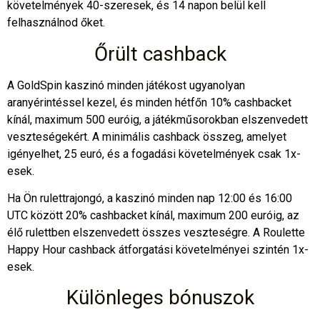
követelmények 40-szeresek, és 14 napon belül kell
felhasználnod őket.
Őrült cashback
A GoldSpin kaszinó minden játékost ugyanolyan
aranyérintéssel kezel, és minden hétfőn 10% cashbacket
kínál, maximum 500 euróig, a játékműsorokban elszenvedett
veszteségekért. A minimális cashback összeg, amelyet
igényelhet, 25 euró, és a fogadási követelmények csak 1x-
esek.
Ha Ön rulettrajongó, a kaszinó minden nap 12:00 és 16:00
UTC között 20% cashbacket kínál, maximum 200 euróig, az
élő rulettben elszenvedett összes veszteségre. A Roulette
Happy Hour cashback átforgatási követelményei szintén 1x-
esek.
Különleges bónuszok