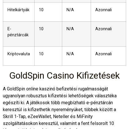
Hitelkártyák
10
N/A
Azonnali
E-
10
N/A
Azonnali
pénztárcák
Kriptovaluta
10
N/A
Azonnali
GoldSpin Casino Kifizetések
A GoldSpin online kaszinó befizetési rugalmasságát
ugyanolyan robusztus kifizetési lehetőségek választéka
egészíti ki. A játékosok több megbízható e-pénztárcán
keresztül is kifizethetik nyereményüket, többek között a
Skrill 1-Tap, eZeeWallet, Neteller és MiFinity
szolgáltatásokon keresztül, valamint a fent felsorolt 10