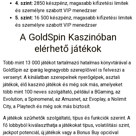
4. szint:
2850 készpénz, magasabb kifizetési limitek
és személyre szabott VIP menedzser
5. szint:
16 500 készpénz, magasabb kifizetési limitek
és személyre szabott VIP menedzser
A GoldSpin Kaszinóban
elérhető játékok
Több mint 13 000 játékot tartalmazó hatalmas könyvtárával a
GoldSpin az iparág legnagyobb szereplőivel is felveszi a
versenyt. A kínálatban szerepelnek nyerőgépek, asztali
játékok, élő kaszinó játékok és még sok más, amelyeket
több mint 100 neves szolgáltató, például a BGaming, az
Evolution, a Spinomenal, az Amusnet, az Evoplay, a Nolimit
City, a Playtech és még sok más biztosít.
A játékok szűrhetők szolgáltató, típus és funkciók szerint. A
fő lobbyból kiválaszthatja a játékokat típus, volatilitási szint,
jackpot potenciál, új játékok vagy a Bonus Buy opcióval