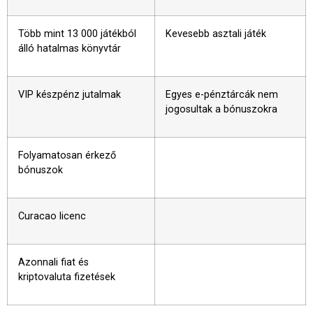
Több mint 13 000 játékból
Kevesebb asztali játék
álló hatalmas könyvtár
VIP készpénz jutalmak
Egyes e-pénztárcák nem
jogosultak a bónuszokra
Folyamatosan érkező
bónuszok
Curacao licenc
Azonnali fiat és
kriptovaluta fizetések