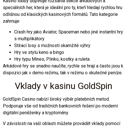
Kasino lobby doplňuje rozsáhlá sekce arkádových a
speciálních her, která je ideální pro ty, kteří hledají rychlou hru
odlišnou od klasických kasinových formátů. Tato kategorie
zahrnuje:
Crash hry jako Aviator, Spaceman nebo jiné instantní hry
s multiplikátory
Stírací losy s možností okamžité výhry
Hry ve stylu keno a bingo
Hry typu Mines, Plinko, kostky a ruleta
Arkádové hry se snadno naučíte, rychle se hrají a často jsou k
dispozici jak v demo režimu, tak v režimu o skutečné peníze.
Vklady v kasinu GoldSpin
GoldSpin Casino nabízí široký výběr platebních metod.
Podporuje vše od tradičních bankovních řešení po moderní
digitální peněženky a kryptoměny.
V závislosti na vaší oblasti můžete provádět vklady pomocí