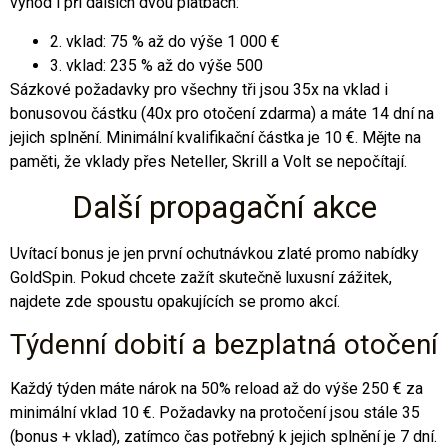
výhod i při dalších dvou platbách:
2. vklad: 75 % až do výše 1 000 €
3. vklad: 235 % až do výše 500
Sázkové požadavky pro všechny tři jsou 35x na vklad i
bonusovou částku (40x pro otočení zdarma) a máte 14 dní na
jejich splnění. Minimální kvalifikační částka je 10 €. Mějte na
paměti, že vklady přes Neteller, Skrill a Volt se nepočítají.
Další propagační akce
Uvítací bonus je jen první ochutnávkou zlaté promo nabídky
GoldSpin. Pokud chcete zažít skutečně luxusní zážitek,
najdete zde spoustu opakujících se promo akcí.
Týdenní dobití a bezplatná otočení
Každý týden máte nárok na 50% reload až do výše 250 € za
minimální vklad 10 €. Požadavky na protočení jsou stále 35
(bonus + vklad), zatímco čas potřebný k jejich splnění je 7 dní.