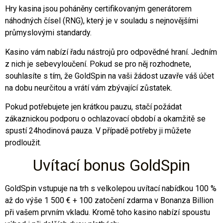
Hry kasina jsou poháněny certifikovaným generátorem
náhodných čísel (RNG), který je v souladu s nejnovějšími
průmyslovými standardy.
Kasino vám nabízí řadu nástrojů pro odpovědné hraní. Jedním
z nich je sebevyloučení. Pokud se pro něj rozhodnete,
souhlasíte s tím, že GoldSpin na vaši žádost uzavře váš účet
na dobu neurčitou a vrátí vám zbývající zůstatek.
Pokud potřebujete jen krátkou pauzu, stačí požádat
zákaznickou podporu o ochlazovací období a okamžitě se
spustí 24hodinová pauza. V případě potřeby ji můžete
prodloužit.
Uvítací bonus GoldSpin
GoldSpin vstupuje na trh s velkolepou uvítací nabídkou 100 %
až do výše 1 500 € + 100 zatočení zdarma v Bonanza Billion
při vašem prvním vkladu. Kromě toho kasino nabízí spoustu