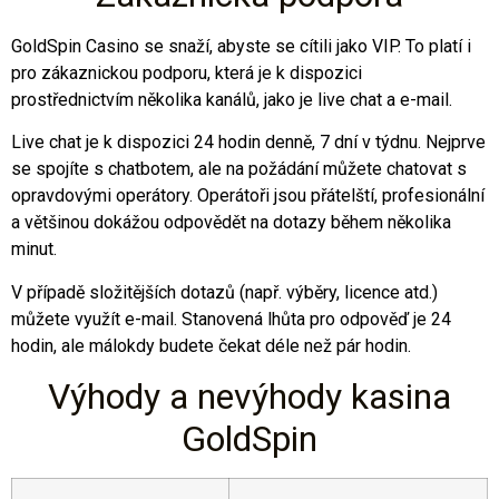
GoldSpin Casino se snaží, abyste se cítili jako VIP. To platí i
pro zákaznickou podporu, která je k dispozici
prostřednictvím několika kanálů, jako je live chat a e-mail.
Live chat je k dispozici 24 hodin denně, 7 dní v týdnu. Nejprve
se spojíte s chatbotem, ale na požádání můžete chatovat s
opravdovými operátory. Operátoři jsou přátelští, profesionální
a většinou dokážou odpovědět na dotazy během několika
minut.
V případě složitějších dotazů (např. výběry, licence atd.)
můžete využít e-mail. Stanovená lhůta pro odpověď je 24
hodin, ale málokdy budete čekat déle než pár hodin.
Výhody a nevýhody kasina
GoldSpin