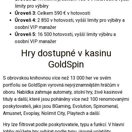
limity pro výběry
Úroveň 3:
Celkem 590 € v hotovosti
Úroveň 4:
2 850 v hotovosti, vyšší limity pro výběry a
osobní VIP manažer
Úroveň 5:
16 500 hotovosti, vyšší limity výběru a
osobní VIP manažer
Hry dostupné v kasinu
GoldSpin
S obrovskou knihovnou více než 13 000 her ve svém
portfoliu se GoldSpin vyrovná nejvýznamnějším hráčům v
oboru. Nabídka zahrnuje automaty, stolní hry, živé kasinové
tituly a další, které jsou poháněny více než 100 renomovanými
poskytovateli, jako jsou BGaming, Evolution, Spinomenal,
Amusnet, Evoplay, Nolimit City, Playtech a další.
Hry lze filtrovat podle poskytovatele, typu a funkcí. V hlavní
lobby můžete hry vybírat podle typu, úrovně volatility,