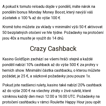
A pokud k tomuto reloadu dojde v pondělí, máte nárok na
pondělní bonus Monday Money Boost, který navýší váš
zůstatek o 100 % až do výše 100 €.
Kromě toho můžete za vklady v minimální výši 50 € aktivovat
50 bezplatných otočení ve hře týdne. Požadavky na protočení
jsou 40x a musíte je využít do 14 dnů.
Crazy Cashback
Kasino GoldSpin zachází se všemi hráči stejně a každé
pondělí nabízí 10% cashback až do výše 500 € za prohry v
herních show. Minimální částka cashbacku, o kterou můžete
požádat, je 25 €, a sázkové požadavky jsou pouze 1x.
Pokud jste nadšenci rulety, kasino také nabízí 20% cashback
až do výše 200 € na všechny ztráty v živé ruletě, které
vzniknou každý den mezi 12:00 a 16:00 UTC. Požadavky na
protočení cashbacku v rámci Roulette Happy Hour jsou opět